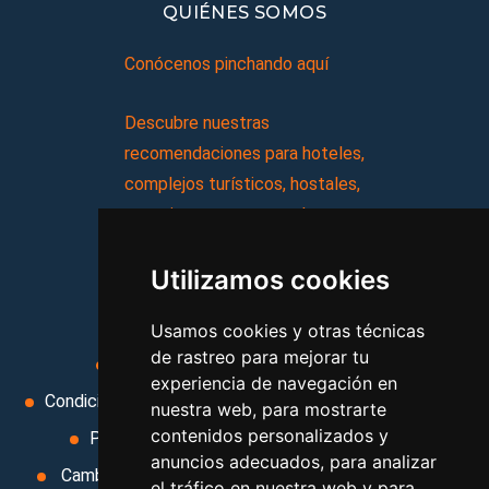
QUIÉNES SOMOS
Conócenos pinchando aquí
Descubre nuestras
recomendaciones para hoteles,
complejos turísticos, hostales,
vacaciones, paquetes de
viajes, y mucho más!
Utilizamos cookies
MI AGENCIA
Usamos cookies y otras técnicas
de rastreo para mejorar tu
Aviso legal
Condiciones de uso
experiencia de navegación en
Condiciones Generales
Ley de Viajes Combinados
nuestra web, para mostrarte
contenidos personalizados y
Política de privacidad
Uso de cookies
anuncios adecuados, para analizar
Cambiar preferencias de cookies
Area privada
el tráfico en nuestra web y para