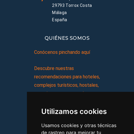
29793 Torrox Costa
Málaga
España
QUIÉNES SOMOS
Conócenos pinchando aquí
Descubre nuestras
recomendaciones para hoteles,
complejos turísticos, hostales,
vacaciones, paquetes de
viajes, y mucho más!
Utilizamos cookies
MI AGENCIA
Usamos cookies y otras técnicas
de rastreo para mejorar tu